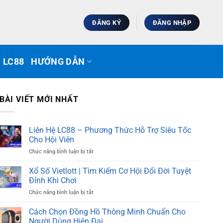
ĐĂNG KÝ
ĐĂNG NHẬP
 LC88
HƯỚNG DẪN
BÀI VIẾT MỚI NHẤT
Liên Hệ LC88 – Phương Thức Hỗ Trợ Siêu Tốc
Cho Hội Viên
Chức năng bình luận bị tắt
ở
Liên
Hệ
Xổ Số Vietlott | Tìm Kiếm Cơ Hội Đổi Đời Tuyệt
LC88
Đỉnh Khi Chơi
–
Chức năng bình luận bị tắt
ở
Phương
Xổ
Thức
Số
Cách Chọn Đồng Hồ Thông Minh Chuẩn Cho
Hỗ
Vietlott
Trợ
Người Dùng Hiện Đại