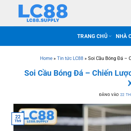
TRANG CHỦ
NHÀ C
Home
»
Tin tức LC88
»
Soi Cầu Bóng Đá – 
Soi Cầu Bóng Đá – Chiến Lượ
ĐĂNG VÀO
22 TH
22
Th9