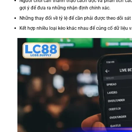
Người chơi cần thành thạo cách đọc và phân tích cá
gợi ý để đưa ra những nhận định chính xác.
Những thay đổi về tỷ lệ để cần phải được theo dõi sát
Kết hợp nhiều loại kèo khác nhau để củng cố dữ liệu 