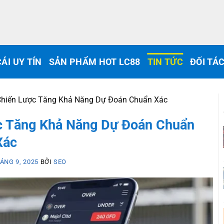
ÁI UY TÍN
SẢN PHẨM HOT LC88
TIN TỨC
ĐỐI TÁC
Chiến Lược Tăng Khả Năng Dự Đoán Chuẩn Xác
c Tăng Khả Năng Dự Đoán Chuẩn
Xác
ÁNG 9, 2025
BỞI
SEO