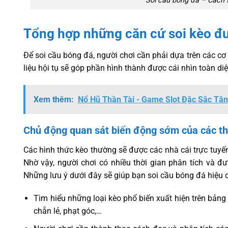
Soi cầu bóng đá – Cách
Tổng hợp những căn cứ soi kèo đư
Để soi cầu bóng đá, người chơi cần phải dựa trên các cơ
liệu hội tụ sẽ góp phần hình thành được cái nhìn toàn di
Xem thêm:
Nổ Hũ Thần Tài - Game Slot Đặc Sắc Tă
Chủ động quan sát biến động sớm của các t
Các hình thức kèo thường sẽ được các nhà cái trực tuyến
Nhờ vậy, người chơi có nhiều thời gian phân tích và đư
Những lưu ý dưới đây sẽ giúp bạn soi cầu bóng đá hiệu 
Tìm hiểu những loại kèo phổ biến xuất hiện trên bảng 
chẵn lẻ, phạt góc,…