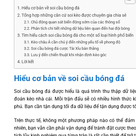
Hiểu cơ bản về soi cầu bóng đá
Tổng hợp những căn cứ soi kèo được chuyên gia chia sẻ
Chủ động quan sát biến động sớm của các thông số
Phân tích chi tiết những dữ liệu liên quan đến hai đội bóng
Tìm hiểu cách soi cầu bóng đá cho một số loại hình phổ biến
Kèo châu Á cần chú ý đến những yếu tố về phong độ
Soi cầu bóng đá cược Tài Xỉu bàn thắng
Lưu ý đến chiến thuật khi nhận định kèo góc
Lời kết
Hiểu cơ bản về soi cầu bóng đá
Soi cầu bóng đá được hiểu là quá trình thu thập dữ liệu
đoán kèo nhà cái. Mỗi trận đấu sẽ có nhiều hình thức 
phú. Bạn cần tận dụng tối đa dữ liệu để tận dụng được tố
Trên thực tế, không một phương pháp nào có thể đảm b
nhiên, bạn vẫn cần phải vận dụng để tránh đặt cược theo
tích lũy kinh nghiệm qua từng trận là rất cần thiết để trở